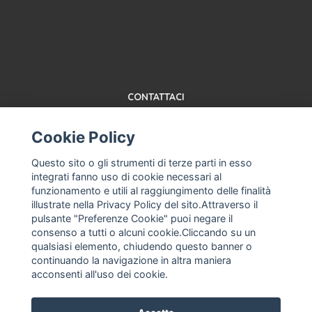
CONTATTACI
TERMINI E CONDIZIONI
Cookie Policy
ABOUT US, MACHINES FOR ICE CREAM PARLORS AND USED
PASTEURIZER
Questo sito o gli strumenti di terze parti in esso
ASSISTENZA MACCHINA PER GELATO, GELATERIA
integrati fanno uso di cookie necessari al
PROFESSIONALE
funzionamento e utili al raggiungimento delle finalità
AZIENDA MACCHINA PER GELATO NUOVE E USATE, SERVIZI
illustrate nella Privacy Policy del sito.Attraverso il
RICAMBI
pulsante "Preferenze Cookie" puoi negare il
consenso a tutti o alcuni cookie.Cliccando su un
PRIVACY POLICY
qualsiasi elemento, chiudendo questo banner o
FRANCO ANASTASIO, MACCHINA PER GELATO, MANTECATORE
continuando la navigazione in altra maniera
USATO
acconsenti all'uso dei cookie.