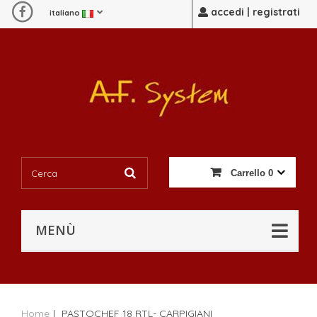
accedi | registrati
italiano
Carrello
0
MENÙ
Home
|
PASTOCHEF 18 RTL- CARPIGIANI