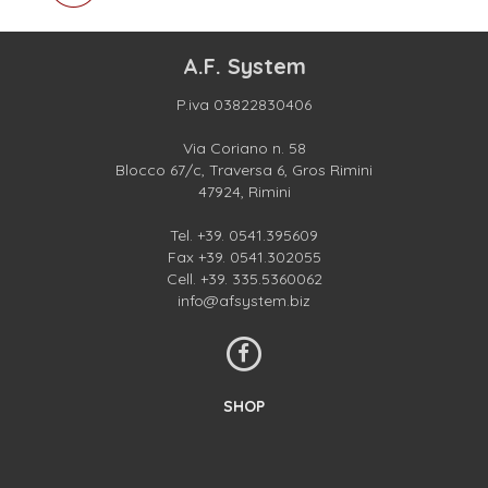
A.F. System
P.iva 03822830406
Via Coriano n. 58
Blocco 67/c, Traversa 6, Gros Rimini
47924, Rimini
Tel.
+39. 0541.395609
Fax +39. 0541.302055
Cell.
+39. 335.5360062
info@afsystem.biz
SHOP