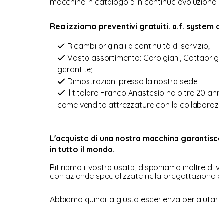
macchine in catalogo è in continua evoluzione.
realizziamo preventivi gratuiti. a.f. system 
Ricambi originali e continuità di servizio;
Vasto assortimento: Carpigiani, Cattabriga
garantite;
Dimostrazioni presso la nostra sede.
Il titolare Franco Anastasio ha oltre 20 an
come vendita attrezzature con la collaborazion
l'acquisto di una nostra macchina garantisce quindi alta affidabilità, lunga durata con un investimento molto ridotto e produttivo, con spedizioni
in tutto il mondo.
Ritiriamo il vostro usato, disponiamo inoltre di
con aziende specializzate nella progettazione d
Abbiamo quindi la giusta esperienza per aiutarvi