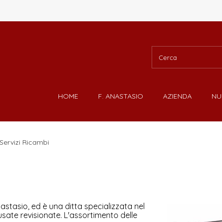
HOME
F. ANASTASIO
AZIENDA
N
Servizi Ricambi
stasio, ed è una ditta specializzata nel
ate revisionate. L'assortimento delle