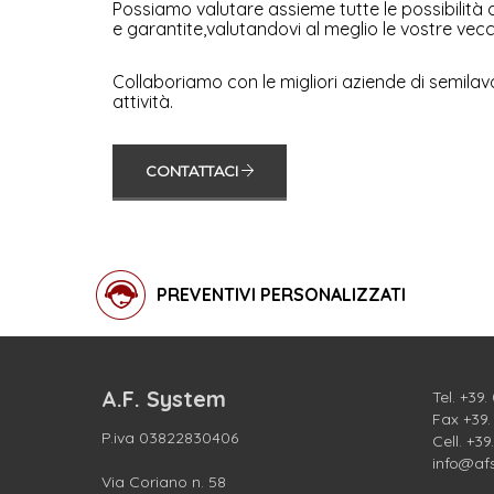
Possiamo valutare assieme tutte le possibilità
e garantite,valutandovi al meglio le vostre vec
Collaboriamo con le migliori aziende di semilavo
attività.
CONTATTACI
PREVENTIVI PERSONALIZZATI
A.F. System
Tel.
+39.
Fax +39
P.iva 03822830406
Cell.
+39
info@af
Via Coriano n. 58