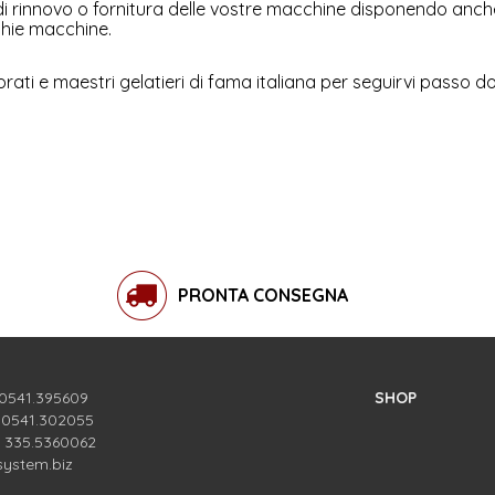
 di rinnovo o fornitura delle vostre macchine disponendo anc
chie macchine.
rati e maestri gelatieri di fama italiana per seguirvi passo d
PRONTA CONSEGNA
 0541.395609
SHOP
. 0541.302055
. 335.5360062
system.biz