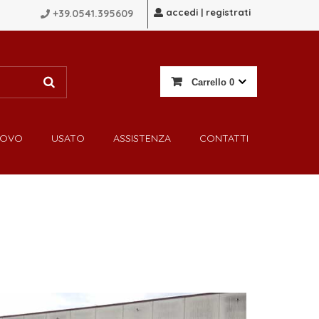
accedi | registrati
+39.0541.395609
Carrello
0
UOVO
USATO
ASSISTENZA
CONTATTI