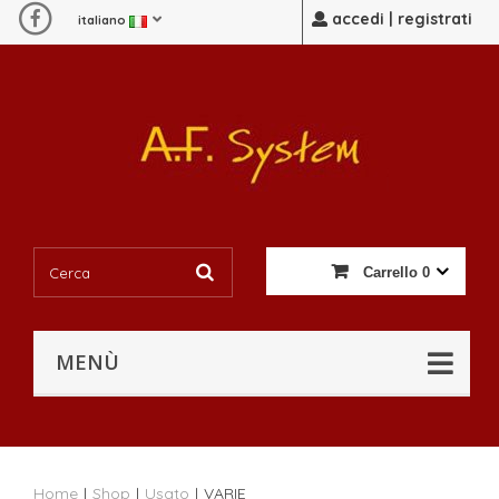
accedi | registrati
italiano
Carrello
0
MENÙ
Home
|
Shop
|
Usato
|
VARIE