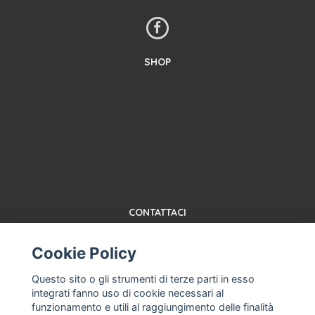
SHOP
CONTATTACI
TERMINI E CONDIZIONI
Cookie Policy
ABOUT US, MACHINES FOR ICE CREAM PARLORS AND USED
PASTEURIZER
Questo sito o gli strumenti di terze parti in esso
ASSISTENZA MACCHINA PER GELATO, GELATERIA
integrati fanno uso di cookie necessari al
PROFESSIONALE
funzionamento e utili al raggiungimento delle finalità