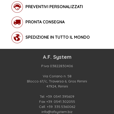
PREVENTIVI PERSONALIZZATI
PRONTA CONSEGNA
SPEDIZIONE IN TUTTO IL MONDO
A.F. System
P.iva 03822830406
Via Coriano n. 58
Blocco 67/c, Traversa 6, Gros Rimini
47924, Rimini
Tel.
+39. 0541.395609
Fax +39. 0541.302055
Cell.
+39. 335.5360062
info@afsystem.biz