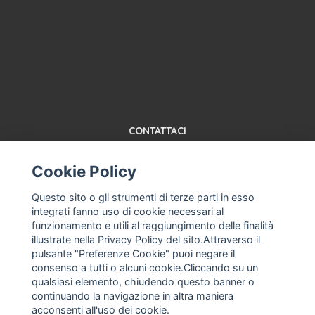
CONTATTACI
TERMINI E CONDIZIONI
Cookie Policy
ABOUT US, MACHINES FOR ICE CREAM PARLORS AND USED
PASTEURIZER
Questo sito o gli strumenti di terze parti in esso
ASSISTENZA MACCHINA PER GELATO, GELATERIA
integrati fanno uso di cookie necessari al
PROFESSIONALE
funzionamento e utili al raggiungimento delle finalità
AZIENDA MACCHINA PER GELATO NUOVE E USATE, SERVIZI
illustrate nella Privacy Policy del sito.Attraverso il
RICAMBI
pulsante "Preferenze Cookie" puoi negare il
consenso a tutti o alcuni cookie.Cliccando su un
PRIVACY POLICY
qualsiasi elemento, chiudendo questo banner o
FRANCO ANASTASIO, MACCHINA PER GELATO, MANTECATORE
continuando la navigazione in altra maniera
USATO
acconsenti all'uso dei cookie.