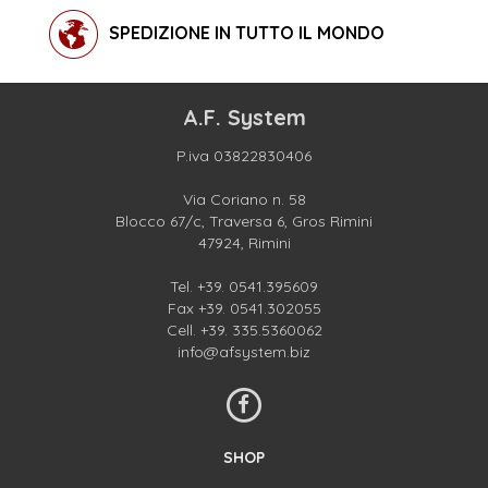
SPEDIZIONE IN TUTTO IL MONDO
A.F. System
P.iva 03822830406
Via Coriano n. 58
Blocco 67/c, Traversa 6, Gros Rimini
47924, Rimini
Tel.
+39. 0541.395609
Fax +39. 0541.302055
Cell.
+39. 335.5360062
info@afsystem.biz
SHOP