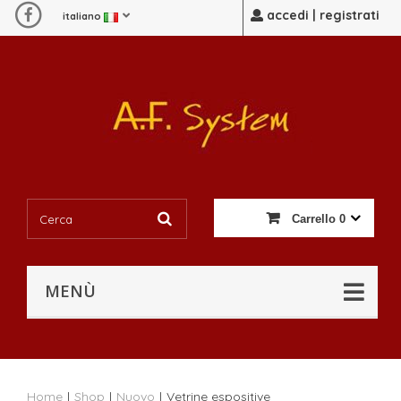
accedi | registrati
italiano
Carrello
0
MENÙ
Home
|
Shop
|
Nuovo
|
Vetrine espositive