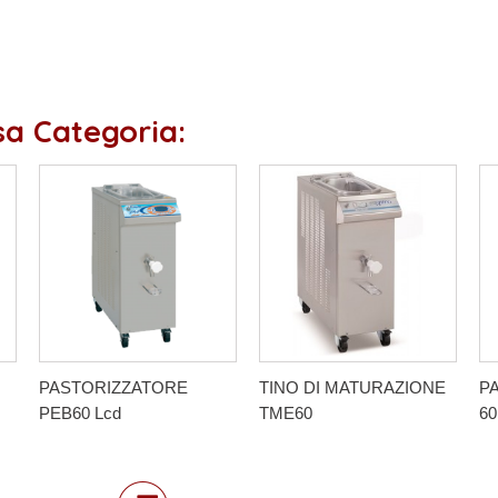
ssa Categoria:
PASTORIZZATORE
TINO DI MATURAZIONE
P
PEB60 Lcd
TME60
6