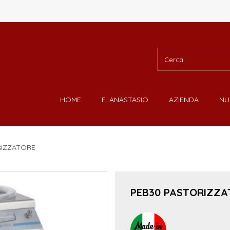
HOME
F. ANASTASIO
AZIENDA
N
RIZZATORE
PEB30 PASTORIZZA