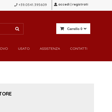
accedi | registrati
+39.0541.395609
Carrello
0
UOVO
USATO
ASSISTENZA
CONTATTI
TORE