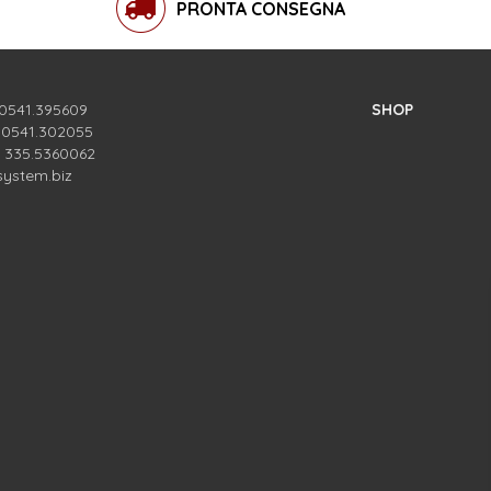
PRONTA CONSEGNA
 0541.395609
SHOP
. 0541.302055
. 335.5360062
system.biz