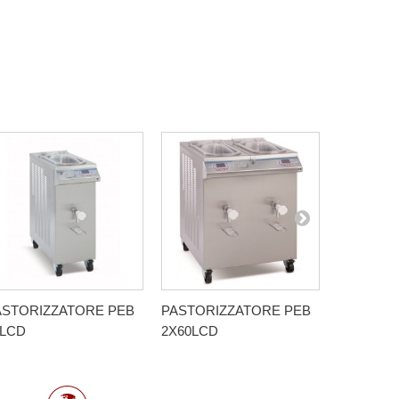
ASTORIZZATORE PEB
PASTORIZZATORE PEB
CUOCICR
0LCD
2X60LCD
LCD - F