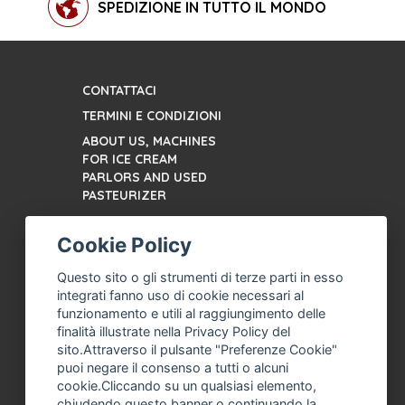
SPEDIZIONE IN TUTTO IL MONDO
CONTATTACI
TERMINI E CONDIZIONI
ABOUT US, MACHINES
FOR ICE CREAM
PARLORS AND USED
PASTEURIZER
ASSISTENZA MACCHINA
PER GELATO, GELATERIA
Cookie Policy
PROFESSIONALE
Questo sito o gli strumenti di terze parti in esso
AZIENDA MACCHINA PER
integrati fanno uso di cookie necessari al
GELATO NUOVE E USATE,
funzionamento e utili al raggiungimento delle
SERVIZI RICAMBI
finalità illustrate nella Privacy Policy del
PRIVACY POLICY
sito.Attraverso il pulsante "Preferenze Cookie"
puoi negare il consenso a tutti o alcuni
FRANCO ANASTASIO,
cookie.Cliccando su un qualsiasi elemento,
MACCHINA PER GELATO,
chiudendo questo banner o continuando la