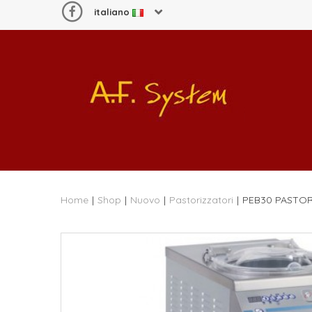
italiano
Home
|
Shop
|
Nuovo
|
Pastorizzatori
|
PEB30 PASTO