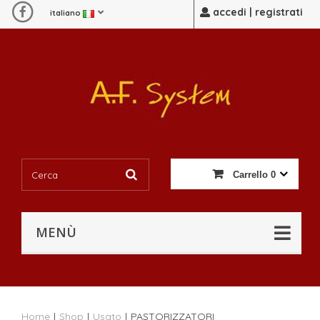
accedi | registrati
italiano
Carrello
0
MENÙ
Home
|
Shop
|
Usato
|
PASTORIZZATORI