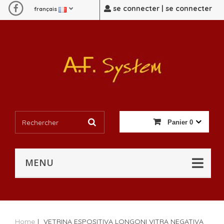
se connecter | se connecter
français
Panier
0
MENU
Home
|
VETRINA ESPOSITIVA LONGONI VITRA NEGATIVA