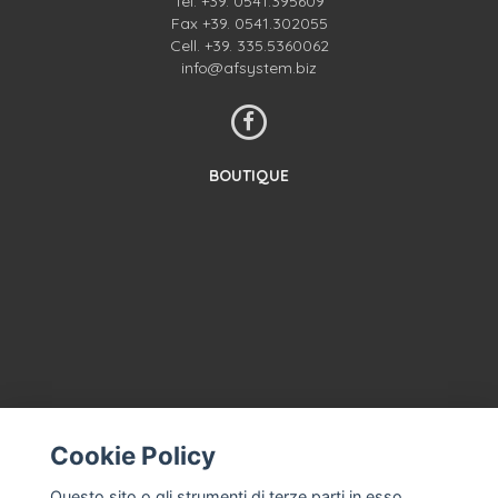
Tel.
+39. 0541.395609
Fax +39. 0541.302055
Cell.
+39. 335.5360062
info@afsystem.biz
BOUTIQUE
CONTACTEZ-NOUS
CONDITIONS GÉNÉRALES DE VENTE
Cookie Policy
À PROPOS
Questo sito o gli strumenti di terze parti in esso