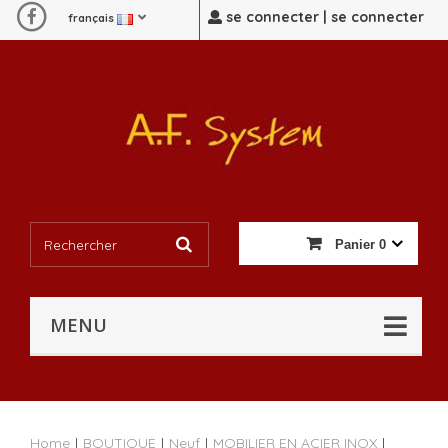
se connecter | se connecter
français
Panier
0
MENU
Home
|
BOUTIQUE
|
Neuf
|
MOBILIER EN ACIER INOX
|