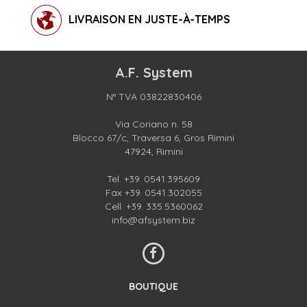
LIVRAISON EN JUSTE-À-TEMPS
A.F. System
N° TVA 03822830406
Via Coriano n. 58
Blocco 67/c, Traversa 6, Gros Rimini
47924, Rimini
Tel.
+39. 0541.395609
Fax +39. 0541.302055
Cell.
+39. 335.5360062
info@afsystem.biz
BOUTIQUE