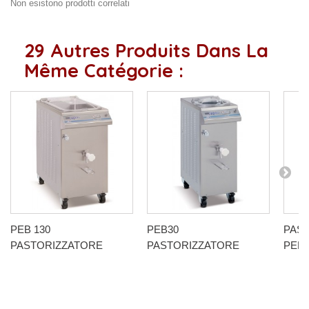
Non esistono prodotti correlati
29 Autres Produits Dans La
Même Catégorie :
PEB 130
PEB30
PAS
PASTORIZZATORE
PASTORIZZATORE
PEB6