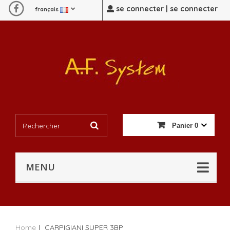
se connecter | se connecter
français
Panier
0
MENU
Home
|
CARPIGIANI SUPER 3BP