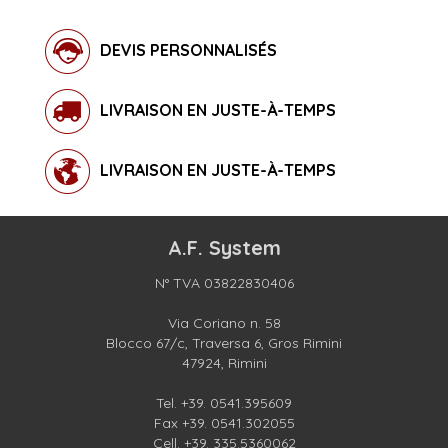
DEVIS PERSONNALISÉS
LIVRAISON EN JUSTE-À-TEMPS
LIVRAISON EN JUSTE-À-TEMPS
A.F. System
N° TVA 03822830406
Via Coriano n. 58
Blocco 67/c, Traversa 6, Gros Rimini
47924, Rimini
Tel.
+39. 0541.395609
Fax +39. 0541.302055
Cell.
+39. 335.5360062