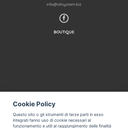
info@afsystem.biz
BOUTIQUE
CONTACTEZ-NOUS
CONDITIONS GÉNÉRALES DE VENTE
Cookie Policy
À PROPOS
Questo sito o gli strumenti di terze parti in esso
ASSISTANCE À LA MACHINE À CRÈME GLACÉE, MAGASIN DE
integrati fanno uso di cookie necessari al
CRÈME GLACÉE PROFESSIONNEL
funzionamento e utili al raggiungimento delle finalità