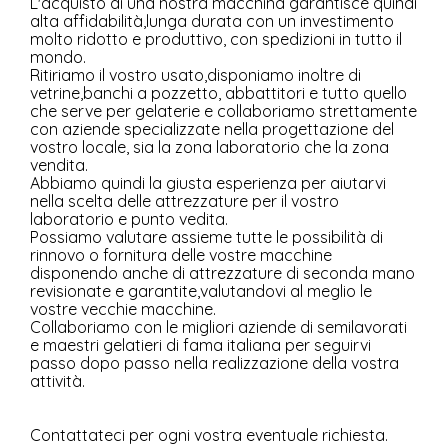
L'acquisto di una nostra macchina garantisce quindi
alta affidabilità,lunga durata con un investimento
molto ridotto e produttivo, con spedizioni in tutto il
mondo.
Ritiriamo il vostro usato,disponiamo inoltre di
vetrine,banchi a pozzetto, abbattitori e tutto quello
che serve per gelaterie e collaboriamo strettamente
con aziende specializzate nella progettazione del
vostro locale, sia la zona laboratorio che la zona
vendita.
Abbiamo quindi la giusta esperienza per aiutarvi
nella scelta delle attrezzature per il vostro
laboratorio e punto vedita.
Possiamo valutare assieme tutte le possibilità di
rinnovo o fornitura delle vostre macchine
disponendo anche di attrezzature di seconda mano
revisionate e garantite,valutandovi al meglio le
vostre vecchie macchine.
Collaboriamo con le migliori aziende di semilavorati
e maestri gelatieri di fama italiana per seguirvi
passo dopo passo nella realizzazione della vostra
attività.
Contattateci per ogni vostra eventuale richiesta.