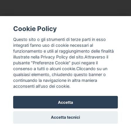
CONTACTEZ-NOUS
CONDITIONS GÉNÉRALES DE VENTE
Cookie Policy
À PROPOS
Questo sito o gli strumenti di terze parti in esso
ASSISTANCE À LA MACHINE À CRÈME GLACÉE, MAGASIN DE
integrati fanno uso di cookie necessari al
CRÈME GLACÉE PROFESSIONNEL
funzionamento e utili al raggiungimento delle finalità
ENTREPRISE DE MACHINE À CRÈME GLACÉE NEUVE ET
illustrate nella Privacy Policy del sito.Attraverso il
D'OCCASION, SERVICES DE PIÈCES DE RECHANGE
pulsante "Preferenze Cookie" puoi negare il
consenso a tutti o alcuni cookie.Cliccando su un
POLITIQUE DE CONFIDENTIALITÉ
qualsiasi elemento, chiudendo questo banner o
FRANCO ANASTASIO, MACHINE À CRÈME GLACÉE,
continuando la navigazione in altra maniera
CONGÉLATEUR PAR LOTS D'OCCASION
acconsenti all'uso dei cookie.
Accetta
Accetta tecnici
Privacy policy
|
Cookie policy
|