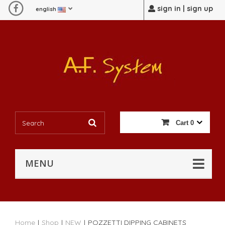
sign in | sign up
english
Cart
0
MENU
Home
|
Shop
|
NEW
|
POZZETTI DIPPING CABINETS