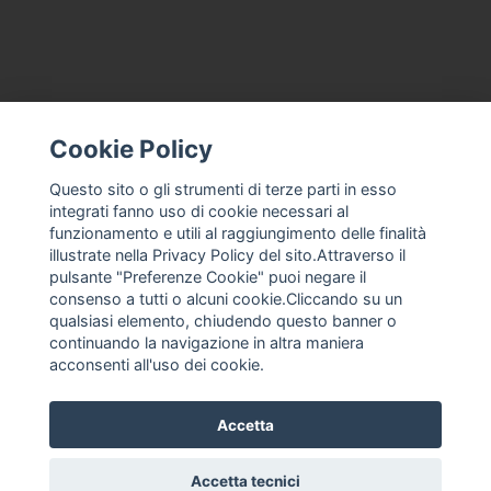
Cookie Policy
CONTACT US
TERMS AND CONDITIONS
Questo sito o gli strumenti di terze parti in esso
integrati fanno uso di cookie necessari al
ABOUT US
funzionamento e utili al raggiungimento delle finalità
MACHINE ASSISTANCE FOR ICE CREAM, PROFESSIONAL ICE
illustrate nella Privacy Policy del sito.Attraverso il
CREAM
pulsante "Preferenze Cookie" puoi negare il
THE COMPANY
consenso a tutti o alcuni cookie.Cliccando su un
qualsiasi elemento, chiudendo questo banner o
PRIVACY POLICY
continuando la navigazione in altra maniera
F. ANASTASIO
acconsenti all'uso dei cookie.
Accetta
Accetta tecnici