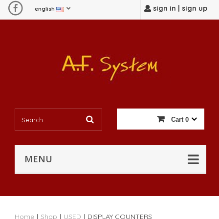
sign in | sign up
english
Cart
0
MENU
Home
|
Shop
|
USED
|
DISPLAY COUNTERS