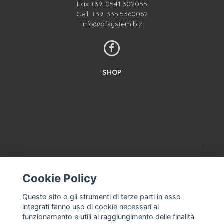
Fax +39. 0541.302055
Cell.
+39. 335.5360062
info@afsystem.biz
SHOP
Cookie Policy
CONTACT US
TERMS AND CONDITIONS
Questo sito o gli strumenti di terze parti in esso
integrati fanno uso di cookie necessari al
ABOUT US
funzionamento e utili al raggiungimento delle finalità
MACHINE ASSISTANCE FOR ICE CREAM, PROFESSIONAL ICE