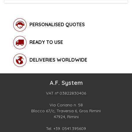
PERSONALISED QUOTES
READY TO USE
DELIVERIES WORLDWIDE
A.F. System
VAT n° 03822830406
Via Coriano n. 58
Blocco 67/c, Traversa 6, Gros Rimini
47924, Rimini
Tel.
+39. 0541.395609