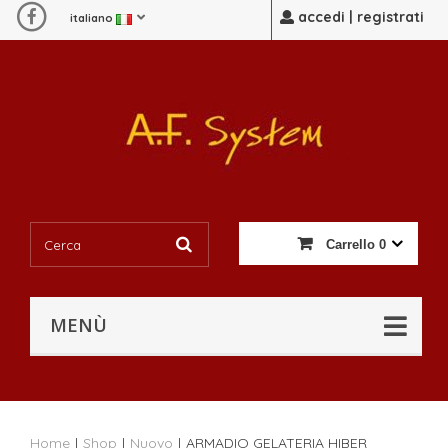
accedi | registrati
italiano
Carrello
0
MENÙ
Home
|
Shop
|
Nuovo
|
ARMADIO GELATERIA HIBER