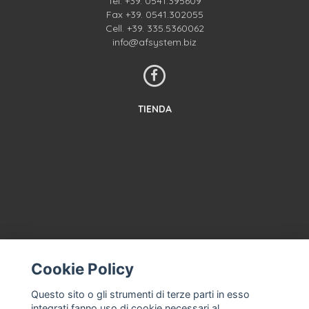
Tel.
+39. 0541.395609
Fax +39. 0541.302055
Cell.
+39. 335.5360062
info@afsystem.biz
TIENDA
CONTACTA CON NOSOTROS
Cookie Policy
TÉRMINOS Y CONDICIONES
Questo sito o gli strumenti di terze parti in esso
SOBRE NOSOTROS
integrati fanno uso di cookie necessari al