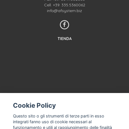
Cell.
+39. 335.5360062
info@afsystem.biz
TIENDA
CONTACTA CON NOSOTROS
Cookie Policy
TÉRMINOS Y CONDICIONES
Questo sito o gli strumenti di terze parti in esso
SOBRE NOSOTROS
integrati fanno uso di cookie necessari al
ASISTENCIA CON LA MÁQUINA DE HELADOS, HELADERÍA
funzionamento e utili al raggiungimento delle finalità