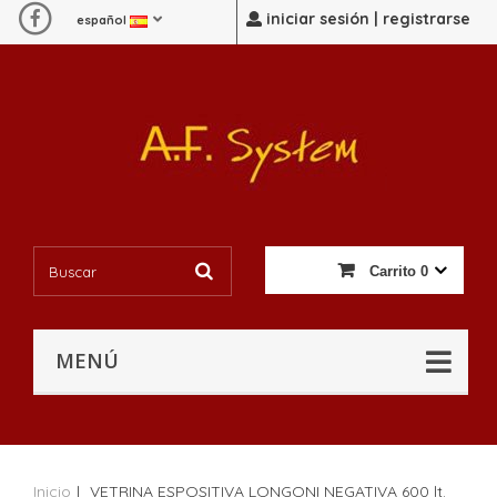
iniciar sesión | registrarse
español
Carrito
0
MENÚ
Inicio
|
VETRINA ESPOSITIVA LONGONI NEGATIVA 600 lt.