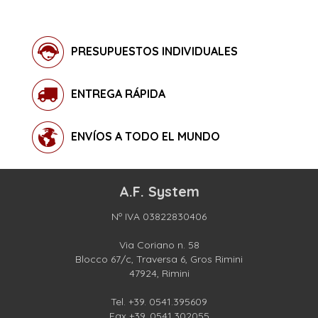
PRESUPUESTOS INDIVIDUALES
ENTREGA RÁPIDA
ENVÍOS A TODO EL MUNDO
A.F. System
Nº IVA 03822830406
Via Coriano n. 58
Blocco 67/c, Traversa 6, Gros Rimini
47924, Rimini
Tel.
+39. 0541.395609
Fax +39. 0541.302055