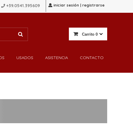
iniciar sesión | registrarse
+39.0541.395609
Carrito
0
OS
USADOS
ASISTENCIA
CONTACTO