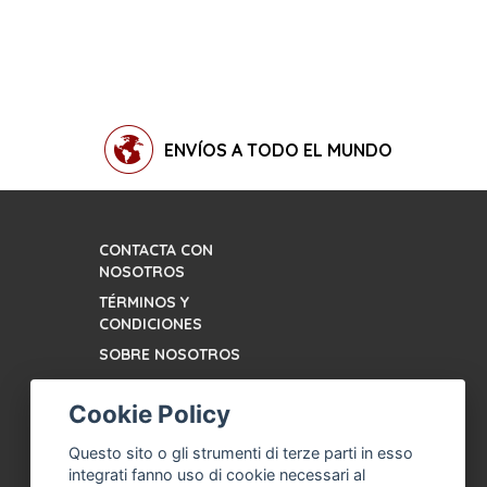
ENVÍOS A TODO EL MUNDO
CONTACTA CON
NOSOTROS
TÉRMINOS Y
CONDICIONES
SOBRE NOSOTROS
ASISTENCIA CON LA
MÁQUINA DE HELADOS,
Cookie Policy
HELADERÍA
PROFESIONAL
Questo sito o gli strumenti di terze parti in esso
integrati fanno uso di cookie necessari al
EMPRESA