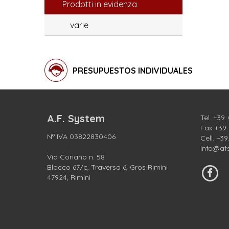
Prodotti in evidenza
varie
PRESUPUESTOS INDIVIDUALES
A.F. System
Tel.
+39.
Fax +39
Nº IVA 03822830406
Cell.
+39
info@af
Via Coriano n. 58
Blocco 67/c, Traversa 6, Gros Rimini
47924, Rimini