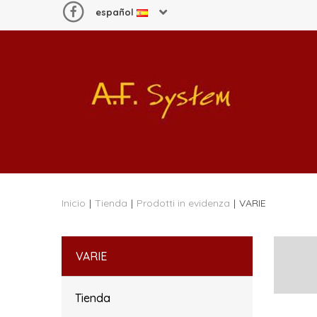
español
Inicio
|
Tienda
|
Prodotti in evidenza
|
VARIE
VARIE
Tienda