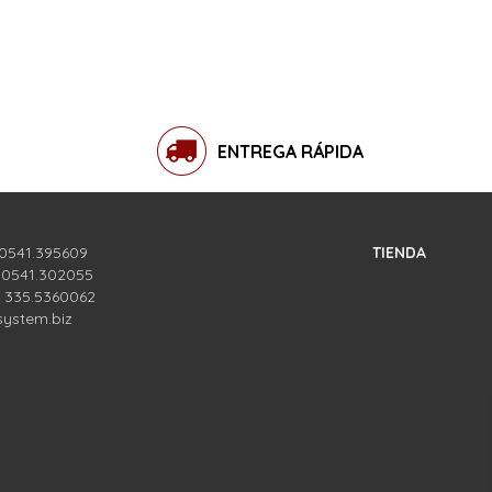
ENTREGA RÁPIDA
 0541.395609
TIENDA
. 0541.302055
. 335.5360062
system.biz