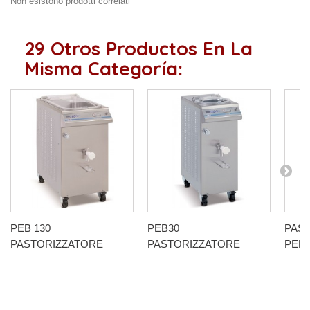
Non esistono prodotti correlati
29 Otros Productos En La
Misma Categoría:
PEB 130
PEB30
PAS
PASTORIZZATORE
PASTORIZZATORE
PEB6