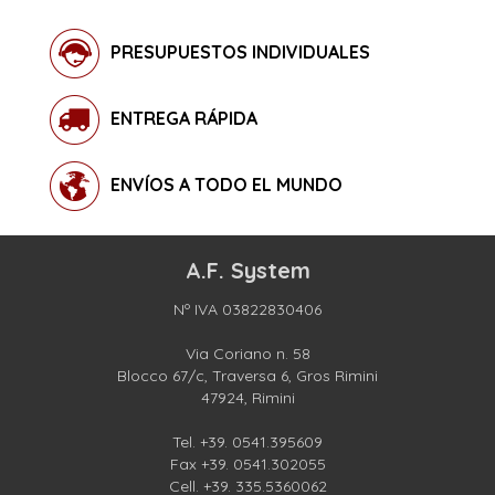
PRESUPUESTOS INDIVIDUALES
ENTREGA RÁPIDA
ENVÍOS A TODO EL MUNDO
A.F. System
Nº IVA 03822830406
Via Coriano n. 58
Blocco 67/c, Traversa 6, Gros Rimini
47924, Rimini
Tel.
+39. 0541.395609
Fax +39. 0541.302055
Cell.
+39. 335.5360062