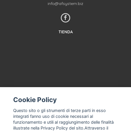
info@afsystem.biz
TIENDA
CONTACTA CON NOSOTROS
Cookie Policy
TÉRMINOS Y CONDICIONES
Questo sito o gli strumenti di terze parti in esso
SOBRE NOSOTROS
integrati fanno uso di cookie necessari al
ASISTENCIA CON LA MÁQUINA DE HELADOS, HELADERÍA
funzionamento e utili al raggiungimento delle finalità
PROFESIONAL
illustrate nella Privacy Policy del sito.Attraverso il