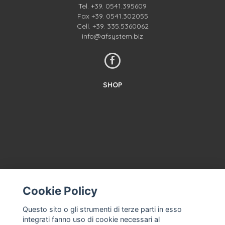
Tel.
+39. 0541.395609
Fax +39. 0541.302055
Cell.
+39. 335.5360062
info@afsystem.biz
SHOP
Cookie Policy
CONTACT US
TERMS AND CONDITIONS
Questo sito o gli strumenti di terze parti in esso
integrati fanno uso di cookie necessari al
ABOUT US