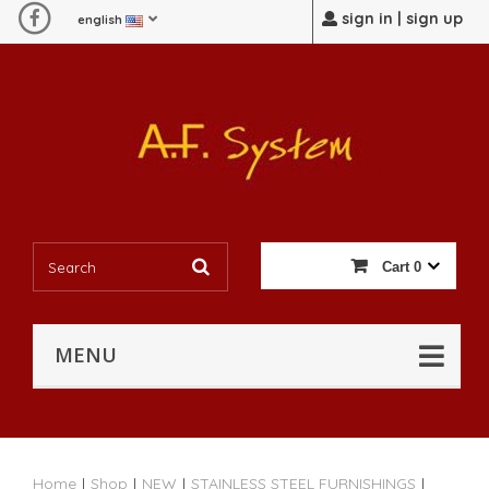
sign in | sign up
english
Cart
0
MENU
Home
|
Shop
|
NEW
|
STAINLESS STEEL FURNISHINGS
|