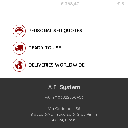
€ 268,40
€ 35
PERSONALISED QUOTES
READY TO USE
DELIVERIES WORLDWIDE
A.F. System
VAT n° 03822830406
Via Coriano n. 58
Blocco 67/c, Traversa 6, Gros Rimini
47924, Rimini