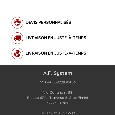
DEVIS PERSONNALISÉS
LIVRAISON EN JUSTE-À-TEMPS
LIVRAISON EN JUSTE-À-TEMPS
A.F. System
N° TVA 03822830406
Via Coriano n. 58
Blocco 67/c, Traversa 6, Gros Rimini
47924, Rimini
Tel.
+39. 0541.395609