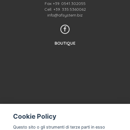
Fax +39. 0541.302055
Cell.
+39. 335.5360062
info@afsystem.biz
BOUTIQUE
CONTACTEZ-NOUS
CONDITIONS GÉNÉRALES DE VENTE
Cookie Policy
À PROPOS
Questo sito o gli strumenti di terze parti in esso
ASSISTANCE À LA MACHINE À CRÈME GLACÉE, MAGASIN DE