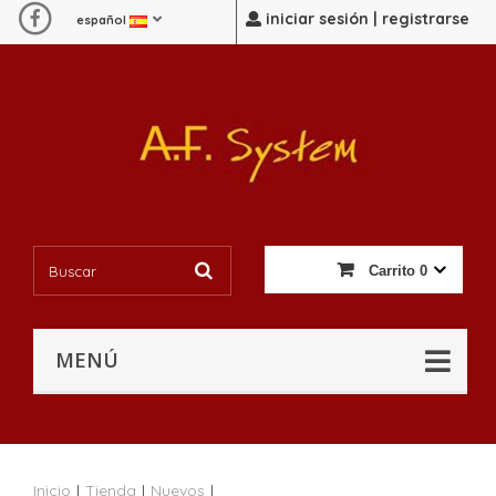
iniciar sesión | registrarse
español
Carrito
0
MENÚ
Inicio
|
Tienda
|
Nuevos
|