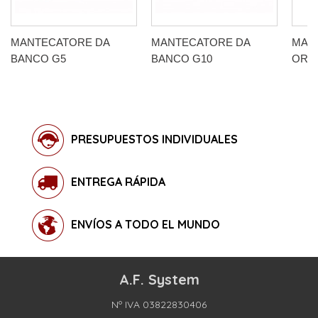
MANTECATORE DA
MANTECATORE DA
MAN
BANCO G5
BANCO G10
ORIZ
PRESUPUESTOS INDIVIDUALES
ENTREGA RÁPIDA
ENVÍOS A TODO EL MUNDO
A.F. System
Nº IVA 03822830406