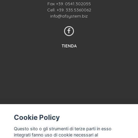
Fax +39. 0541.302055
Cell.
+39. 335.5360062
info@afsystem.biz
TIENDA
CONTACTA CON NOSOTROS
Cookie Policy
TÉRMINOS Y CONDICIONES
Questo sito o gli strumenti di terze parti in esso
SOBRE NOSOTROS
integrati fanno uso di cookie necessari al
ASISTENCIA CON LA MÁQUINA DE HELADOS, HELADERÍA