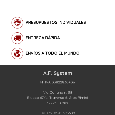
PRESUPUESTOS INDIVIDUALES
ENTREGA RÁPIDA
ENVÍOS A TODO EL MUNDO
A.F. System
Nº IVA 03822830406
Via Coriano n. 58
Blocco 67/c, Traversa 6, Gros Rimini
47924, Rimini
Tel.
+39. 0541.395609