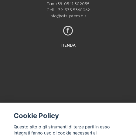
Fax +39. 0541.302055
Cell.
+39. 335.5360062
info@afsystem.biz
TIENDA
CONTACTA CON NOSOTROS
Cookie Policy
TÉRMINOS Y CONDICIONES
Questo sito o gli strumenti di terze parti in esso
SOBRE NOSOTROS
integrati fanno uso di cookie necessari al
ASISTENCIA CON LA MÁQUINA DE HELADOS, HELADERÍA