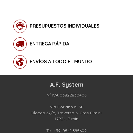
PRESUPUESTOS INDIVIDUALES
ENTREGA RÁPIDA
ENVÍOS A TODO EL MUNDO
A.F. System
Nº IVA 03822830406
Via Coriano n. 58
Blocco 67/c, Traversa 6, Gros Rimini
47924, Rimini
Tel.
+39. 0541.395609