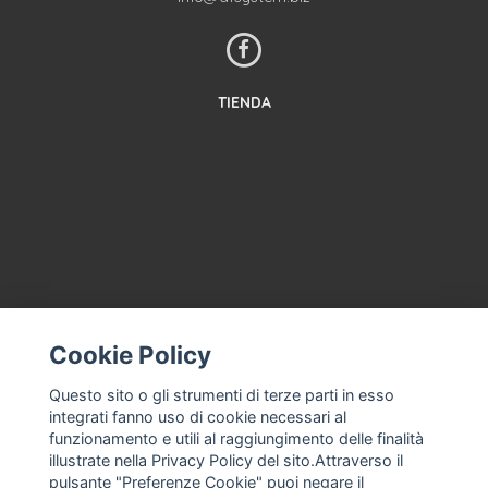
TIENDA
CONTACTA CON NOSOTROS
Cookie Policy
TÉRMINOS Y CONDICIONES
Questo sito o gli strumenti di terze parti in esso
SOBRE NOSOTROS
integrati fanno uso di cookie necessari al
ASISTENCIA CON LA MÁQUINA DE HELADOS, HELADERÍA
funzionamento e utili al raggiungimento delle finalità
PROFESIONAL
illustrate nella Privacy Policy del sito.Attraverso il
EMPRESA
pulsante "Preferenze Cookie" puoi negare il