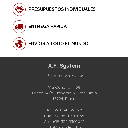
PRESUPUESTOS INDIVIDUALES
ENTREGA RÁPIDA
ENVÍOS A TODO EL MUNDO
A.F. System
Nº IVA 03822830406
Via Coriano n. 58
Blocco 67/c, Traversa 6, Gros Rimini
47924, Rimini
Tel.
+39. 0541.395609
Fax +39. 0541.302055
Cell.
+39. 335.5360062
info@afsystem.biz