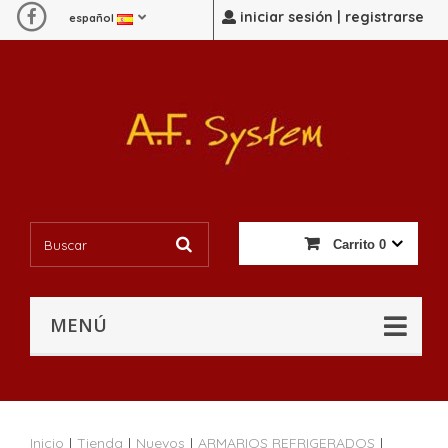
iniciar sesión | registrarse
español
Carrito
0
MENÚ
Inicio
|
Tienda
|
Nuevos
|
ARMARIOS REFRIGERADOS
|