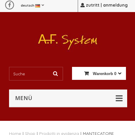
zutritt | anmeldung
deutsch
Warenkorb
0
MENÜ
Home
|
Shop
|
Prodotti in evidenza
|
MANTECATORE